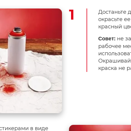
Достаньте д
окрасьте ее
красный цве
не за
Совет:
рабочее мес
использоват
Окрашивайт
краска не р
 стикерами в виде