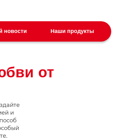
й новости
Наши продукты
юбви от
здайте
ией и
пособ
особый
те.