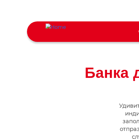
Skip
to
main
Main
content
navigat
Банка 
Удивит
инди
запо
отпра
сл