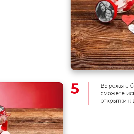
Вырежьте б
сможете ис
открытки к 