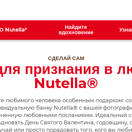
Найдите
®
О Nutella
Узна
ion
вдохновение
СДЕЛАЙ САМ
для признания в л
Nutella®
е любимого человека особенным подарком: со
видуальную банку Nutella® с вашей фотограф
лненную любовными посланиями. Идеальный с
здновать День Святого Валентина, годовщину, 
учай или просто порадовать того, кого вы люби