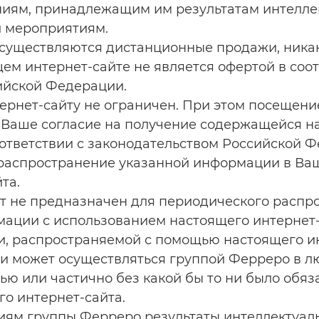
ниям, принадлежащим им результатам интеллек
 мероприятиям.
осуществляются дистанционные продажи, ника
м интернет-сайте не является офертой в соо
ийской Федерации.
ернет-сайту не ограничен. При этом посещени
 Ваше согласие на получение содержащейся н
оответствии с законодательством Российской 
распространение указанной информации в Ваш
та.
т не предназначен для периодического распр
ации с использованием настоящего интернет-с
, распространяемой с помощью настоящего ин
и может осуществляться группой Ферреро в л
ью или частично без какой бы то ни было обяз
го интернет-сайта.
м группы Ферреро результаты интеллектуаль