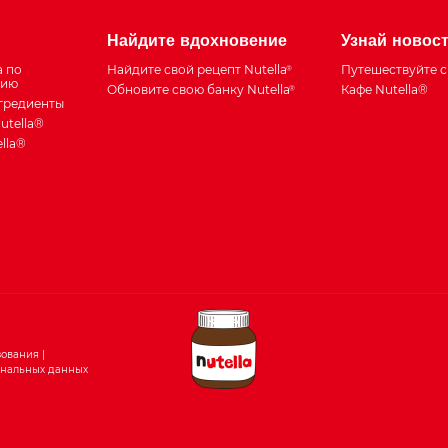
Найдите вдохновение
Узнай новос
а по
Найдите свой рецепт Nutella
Путешествуйте с 
®
тию
Обновите свою банку Nutella
Кафе Nutella®
®
нгредиенты
utella®
lla®
зования
ональных данных