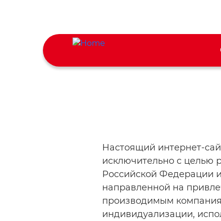
Skip
to
main
Main
content
navigat
Настоящий интернет-сайт
исключительно с целью 
Российской Федерации и
направленной на привле
производимым компаниям
индивидуализации, испо