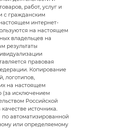
варов, работ, услуг и
и с гражданским
настоящем интернет-
пользуются на настоящем
нных владельцев на
м результаты
дивидуализации
ставляется правовая
Федерации. Копирование
, логотипов,
их на настоящем
о (за исключением
тельством Российской
 качестве источника.
) по автоматизированной
ному или определяемому