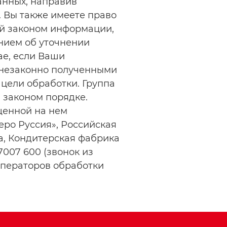
анных, направив
 Вы также имеете право
ой законом информации,
нием об уточнении
ае, если Ваши
 незаконно полученными
 цели обработки. Группа
 законом порядке.
щенной на нем
ро Руссия», Российская
а, Кондитерская фабрика
007 600 (звонок из
операторов обработки