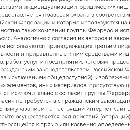
ствами индивидуализации юридических лиц, то
едоставляется правовая охрана в соответстви
ийской Федерации и которые используются на 
нностью таких компаний группы Ферреро и ис
асия. Аналогично с согласия их авторов и зако
те используются принадлежащие третьим лица
льности и приравненные к ним средствами ин
в, работ, услуг и предприятий, которым предо
с гражданским законодательством Российской 
(за исключением общедоступной), изображений
ых элементов, иных материалов, присутствующ
ется исключительно с согласия группы Феррер
огласия не требуется в с гражданским законода
ьным указанием на настоящий интернет-сайт в
сайте осуществляется ряд действий (операций
относящейся к прямо или косвенно определен