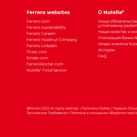
Main
Ferrero websites
О Nutella
®
navigation
Ferrero.com
Наши обязательств
устойчивому разви
Ferrero Sustainability
Наше качество и и
Ferrero Careers
Утилизация банки N
Ferrero Hazelnut Company
Новая этикетка Nute
Ferrero Linkedin
История
Tictac.com
FAQ
Kinder.com
FerreroRocher.com
Nutella
Food Service
®
@Ferrero 2022 All rights reserved.
Политика Cookies
Правила Поль
Технические Требования
Политика в отношении обработки перс