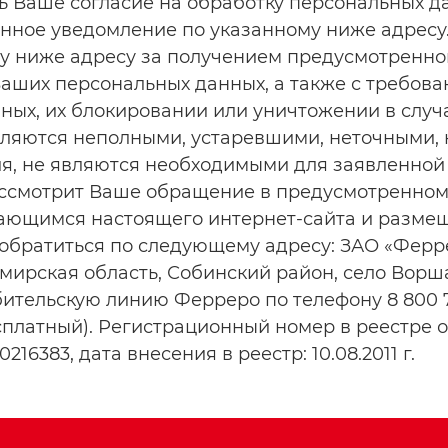
ь Ваше согласие на обработку персональных д
нное уведомление по указанному ниже адресу.
му ниже адресу за получением предусмотренн
аших персональных данных, а также с требова
ых, их блокировании или уничтожении в случ
ляются неполными, устаревшими, неточными,
ия, не являются необходимыми для заявленной
ссмотрит Ваше обращение в предусмотренном
сающимся настоящего интернет-сайта и разме
обратиться по следующему адресу: ЗАО «Ферре
имирская область, Собинский район, село Ворш
ительскую линию Ферреро по телефону 8 800 7
сплатный). Регистрационный номер в реестре 
216383, дата внесения в реестр: 10.08.2011 г.