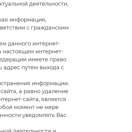
туальной деятельности,
кая информация,
тветствии с гражданским
ем данного интернет-
а настоящем интернет-
Федерации имеете право
 адрес путем выхода с
остранения информации.
айта, а равно удаление
тернет-сайта, является
юбой момент не мере
анности уведомлять Вас
ной деятельности и